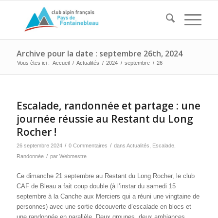
Archive pour la date : septembre 26th, 2024
Vous êtes ici :
Accueil
/
Actualités
/
2024
/
septembre
/
26
Escalade, randonnée et partage : une
journée réussie au Restant du Long
Rocher !
/
/
26 septembre 2024
0 Commentaires
dans
Actualités
,
Escalade
,
/
Randonnée
par
Webmestre
Ce dimanche 21 septembre au Restant du Long Rocher, le club
CAF de Bleau a fait coup double (à l’instar du samedi 15
septembre à la Canche aux Merciers qui a réuni une vingtaine de
personnes) avec une sortie découverte d’escalade en blocs et
une randonnée en parallèle. Deux groupes, deux ambiances,