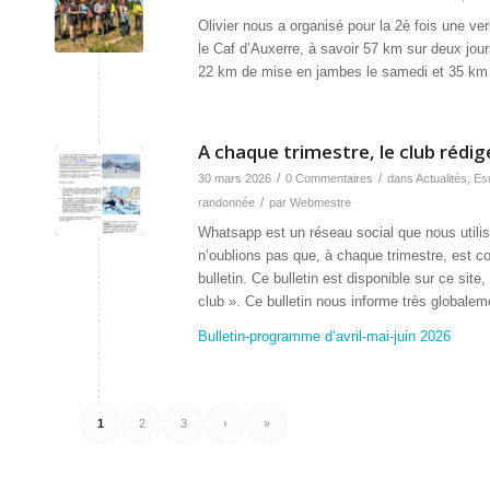
Olivier nous a organisé pour la 2è fois une v
le Caf d’Auxerre, à savoir 57 km sur deux jou
22 km de mise en jambes le samedi et 35 km l
A chaque trimestre, le club rédi
/
/
30 mars 2026
0 Commentaires
dans
Actualités
,
Es
/
randonnée
par
Webmestre
Whatsapp est un réseau social que nous utili
n’oublions pas que, à chaque trimestre, est c
bulletin. Ce bulletin est disponible sur ce sit
club ». Ce bulletin nous informe très globalem
Bulletin-programme d’avril-mai-juin 2026
1
2
3
›
»