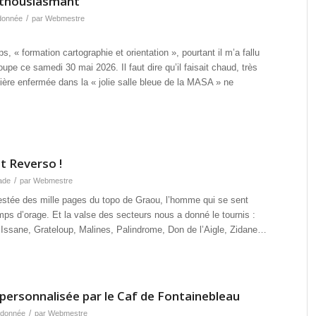
nthousiasmant
/
donnée
par
Webmestre
 « formation cartographie et orientation », pourtant il m’a fallu
upe ce samedi 30 mai 2026. Il faut dire qu’il faisait chaud, très
ière enfermée dans la « jolie salle bleue de la MASA » ne
t Reverso !
/
ade
par
Webmestre
 lestée des mille pages du topo de Graou, l’homme qui se sent
mps d’orage. Et la valse des secteurs nous a donné le tournis :
’Issane, Grateloup, Malines, Palindrome, Don de l’Aigle, Zidane…
ersonnalisée par le Caf de Fontainebleau
/
donnée
par
Webmestre