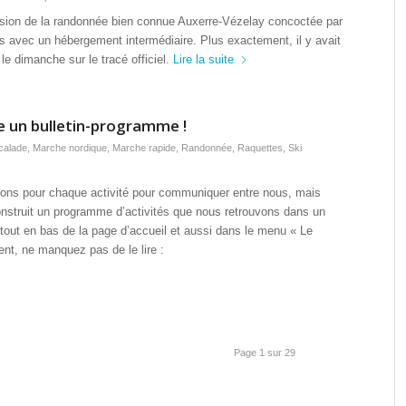
ersion de la randonnée bien connue Auxerre-Vézelay concoctée par
rs avec un hébergement intermédiaire. Plus exactement, il y avait
e dimanche sur le tracé officiel.
Lire la suite
ge un bulletin-programme !
calade
,
Marche nordique
,
Marche rapide
,
Randonnée
,
Raquettes
,
Ski
sons pour chaque activité pour communiquer entre nous, mais
onstruit un programme d’activités que nous retrouvons dans un
e, tout en bas de la page d’accueil et aussi dans le menu « Le
ent, ne manquez pas de le lire :
Page 1 sur 29