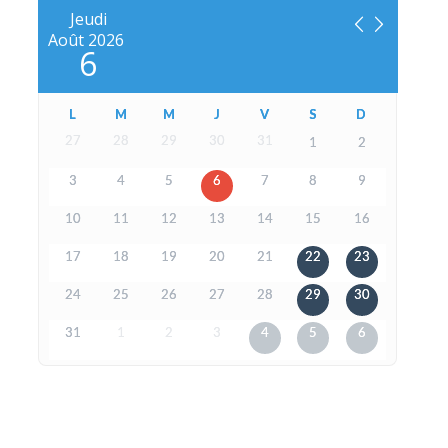
Jeudi
Août
2026
6
L
M
M
J
V
S
D
27
28
29
30
31
1
2
3
4
5
6
7
8
9
10
11
12
13
14
15
16
17
18
19
20
21
22
23
24
25
26
27
28
29
30
31
1
2
3
4
5
6