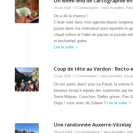
Un week-end de cartographie e
/
/
26 juin 2026
0 Commentaires
dans
Actualités
,
Ran
On a de la chance !
C’était noté dans mon agenda depuis longtemps,
puiser dans ma motivation pour rejoindre le gro
chaud même et l’idée de passer la journée ent
m’enchantait guère.
Lire la suite
Coup de tête au Verdon : Recto e
/
/
13 juin 2026
1 Commentaire
dans
Actualités
,
Escal
On est partis direct pour La Palud, la voiture
heureux lorsqu’il équipe des surplombs par te
Serre-Méjean, Courchon, Dalles grises, Pas d
Oups ! vous avez dit Zidane ?
Lire la suite
Une randonnée Auxerre-Vézelay p
/
/
28 avril 2026
0 Commentaires
dans
Actualités
,
Ran