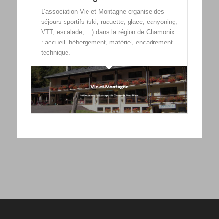
L’association Vie et Montagne organise des
séjours sportifs (ski, raquette, glace, canyoning,
VTT, escalade, ...) dans la région de Chamonix
: accueil, hébergement, matériel, encadrement
technique.