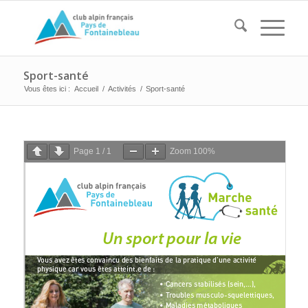
Sport-santé
Vous êtes ici :
Accueil
/
Activités
/
Sport-santé
Page
1
/
1
Zoom
100%