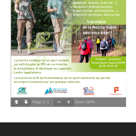
Page
1
/
1
Zoom
100%