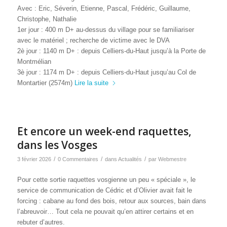
Avec : Eric, Séverin, Etienne, Pascal, Frédéric, Guillaume,
Christophe, Nathalie
1er jour : 400 m D+ au-dessus du village pour se familiariser
avec le matériel ; recherche de victime avec le DVA
2è jour : 1140 m D+ : depuis Celliers-du-Haut jusqu’à la Porte de
Montmélian
3è jour : 1174 m D+ : depuis Celliers-du-Haut jusqu’au Col de
Montartier (2574m)
Lire la suite
Et encore un week-end raquettes,
dans les Vosges
/
/
/
3 février 2026
0 Commentaires
dans
Actualités
par
Webmestre
Pour cette sortie raquettes vosgienne un peu « spéciale », le
service de communication de Cédric et d’Olivier avait fait le
forcing : cabane au fond des bois, retour aux sources, bain dans
l’abreuvoir… Tout cela ne pouvait qu’en attirer certains et en
rebuter d’autres.