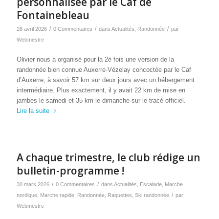
personnalisée par le Caf de
Fontainebleau
/
/
/
28 avril 2026
0 Commentaires
dans
Actualités
,
Randonnée
par
Webmestre
Olivier nous a organisé pour la 2è fois une version de la
randonnée bien connue Auxerre-Vézelay concoctée par le Caf
d’Auxerre, à savoir 57 km sur deux jours avec un hébergement
intermédiaire. Plus exactement, il y avait 22 km de mise en
jambes le samedi et 35 km le dimanche sur le tracé officiel.
Lire la suite
A chaque trimestre, le club rédige un
bulletin-programme !
/
/
30 mars 2026
0 Commentaires
dans
Actualités
,
Escalade
,
Marche
/
nordique
,
Marche rapide
,
Randonnée
,
Raquettes
,
Ski randonnée
par
Webmestre