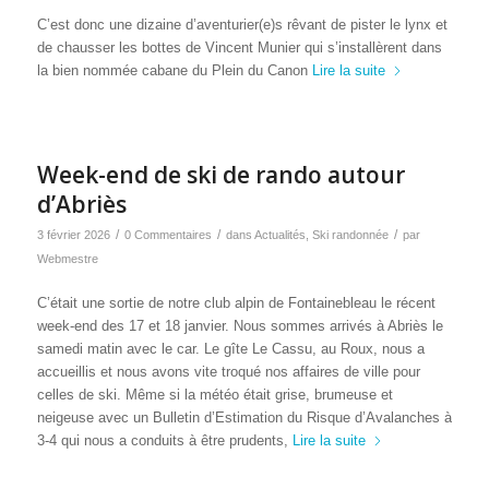
C’est donc une dizaine d’aventurier(e)s rêvant de pister le lynx et
de chausser les bottes de Vincent Munier qui s’installèrent dans
la bien nommée cabane du Plein du Canon
Lire la suite
Week-end de ski de rando autour
d’Abriès
/
/
/
3 février 2026
0 Commentaires
dans
Actualités
,
Ski randonnée
par
Webmestre
C’était une sortie de notre club alpin de Fontainebleau le récent
week-end des 17 et 18 janvier. Nous sommes arrivés à Abriès le
samedi matin avec le car. Le gîte Le Cassu, au Roux, nous a
accueillis et nous avons vite troqué nos affaires de ville pour
celles de ski. Même si la météo était grise, brumeuse et
neigeuse avec un Bulletin d’Estimation du Risque d’Avalanches à
3-4 qui nous a conduits à être prudents,
Lire la suite