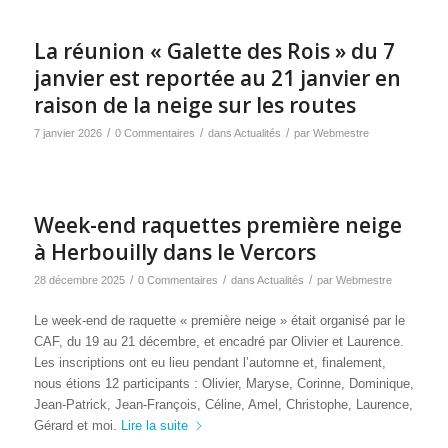
La réunion « Galette des Rois » du 7
janvier est reportée au 21 janvier en
raison de la neige sur les routes
/
/
/
7 janvier 2026
0 Commentaires
dans
Actualités
par
Webmestre
Week-end raquettes première neige
à Herbouilly dans le Vercors
/
/
/
28 décembre 2025
0 Commentaires
dans
Actualités
par
Webmestre
Le week-end de raquette « première neige » était organisé par le
CAF, du 19 au 21 décembre, et encadré par Olivier et Laurence.
Les inscriptions ont eu lieu pendant l’automne et, finalement,
nous étions 12 participants : Olivier, Maryse, Corinne, Dominique,
Jean-Patrick, Jean-François, Céline, Amel, Christophe, Laurence,
Gérard et moi.
Lire la suite