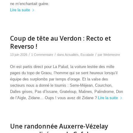
ne m’enchantait guère.
Lire la suite
Coup de tête au Verdon : Recto et
Reverso !
/
/
/
13 juin 2026
1 Commentaire
dans
Actualités
,
Escalade
par
Webmestre
On est partis direct pour La Palud, la voiture lestée des mille
pages du topo de Graou, l’homme qui se sent heureux lorsqu’il
équipe des surplombs par temps d’orage. Et la valse des
secteurs nous a donné le tournis : Serre-Méjean, Courchon,
Dalles grises, Pas d’Issane, Grateloup, Malines, Palindrome, Don
de l’Aigle, Zidane… Oups ! vous avez dit Zidane ?
Lire la suite
Une randonnée Auxerre-Vézelay