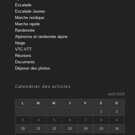
Escalade
Escalade Jeunes
Marche nordique
Marche rapide
Randonnée
Alpinisme et randonnée alpine
Neige
VTC-VTT
Réunions
Documents
Déposer des photos
Calendrier des articles
août 2026
L
M
M
J
V
S
D
1
2
3
4
5
6
7
8
9
10
11
12
13
14
15
16