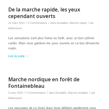
De la marche rapide, les yeux
cependant ouverts
/
/
/
22 mars 2023
0 Commentaires
dans
Actualités
,
Marche rapide
par
Webmestre
Les sensations sont plus fortes en forêt, avec un bon rythme
cardio. Mais nous gardons les yeux ouverts en ce bon dimanche
matin.
Lire la suite
Marche nordique en forêt de
Fontainebleau
/
/
/
5 mars 2023
0 Commentaires
dans
Actualités
,
Marche nordique
par
Webmestre
Les paysages de ce (trop) doux hiver défilent rapidement sous