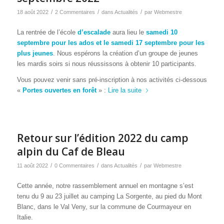
/
/
/
18 août 2022
2 Commentaires
dans
Actualités
par
Webmestre
La rentrée de l’école
d’escalade
aura lieu le
samedi 10
septembre pour les ados et le samedi 17 septembre pour les
plus jeunes
. Nous espérons la création d’un groupe de jeunes
les mardis soirs si nous réussissons à obtenir 10 participants.
Vous pouvez venir sans pré-inscription à nos activités ci-dessous
«
Portes ouvertes en forêt
» :
Lire la suite
Retour sur l’édition 2022 du camp
alpin du Caf de Bleau
/
/
/
11 août 2022
0 Commentaires
dans
Actualités
par
Webmestre
Cette année, notre rassemblement annuel en montagne s’est
tenu du 9 au 23 juillet au camping La Sorgente, au pied du Mont
Blanc, dans le Val Veny, sur la commune de Courmayeur en
Italie.