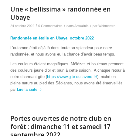
Une « bellissima » randonnée en
Ubaye
/
/
/
24 octobre 2022
0 Commentaires
dans
Actualités
par
Webmestre
Randonnée en étoile en Ubaye, octobre 2022
L’automne était déjà là dans toute sa splendeur pour notre
randonnée, et nous avons eu la chance d’avoir beau temps.
Les couleurs étaient magnifiques. Mélèzes et bouleaux prennent
des couleurs jaune d’or et brun à cette saison. A chaque retour à
notre charmant gîte (
https://www.gite-du-laverq.fr/
), niché en
pleine nature au pied des Séolanes, nous avons été émerveillés
par
Lire la suite
Portes ouvertes de notre club en
forêt : dimanche 11 et samedi 17
septembre 2022