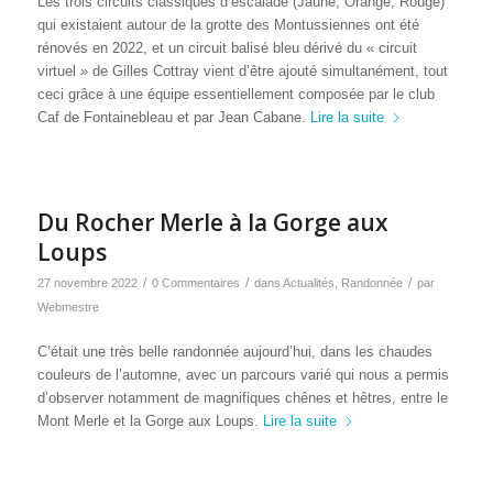
Les trois circuits classiques d’escalade (Jaune, Orange, Rouge)
qui existaient autour de la grotte des Montussiennes ont été
rénovés en 2022, et un circuit balisé bleu dérivé du « circuit
virtuel » de Gilles Cottray vient d’être ajouté simultanément, tout
ceci grâce à une équipe essentiellement composée par le club
Caf de Fontainebleau et par Jean Cabane.
Lire la suite
Du Rocher Merle à la Gorge aux
Loups
/
/
/
27 novembre 2022
0 Commentaires
dans
Actualités
,
Randonnée
par
Webmestre
C’était une très belle randonnée aujourd’hui, dans les chaudes
couleurs de l’automne, avec un parcours varié qui nous a permis
d’observer notamment de magnifiques chênes et hêtres, entre le
Mont Merle et la Gorge aux Loups.
Lire la suite