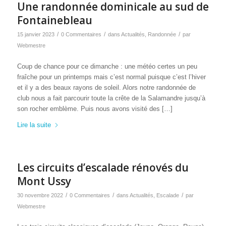
Une randonnée dominicale au sud de
Fontainebleau
/
/
/
15 janvier 2023
0 Commentaires
dans
Actualités
,
Randonnée
par
Webmestre
Coup de chance pour ce dimanche : une météo certes un peu
fraîche pour un printemps mais c’est normal puisque c’est l’hiver
et il y a des beaux rayons de soleil. Alors notre randonnée de
club nous a fait parcourir toute la crête de la Salamandre jusqu’à
son rocher emblème. Puis nous avons visité des […]
Lire la suite
Les circuits d’escalade rénovés du
Mont Ussy
/
/
/
30 novembre 2022
0 Commentaires
dans
Actualités
,
Escalade
par
Webmestre