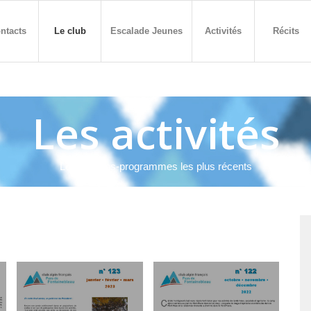
ntacts
Le club
Escalade Jeunes
Activités
Récits
Les activités
Les bulletins-programmes les plus récents