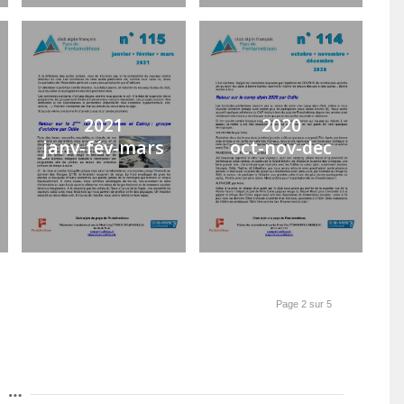
2021
2020
janv-fév-mars
oct-nov-dec
Page 2 sur 5