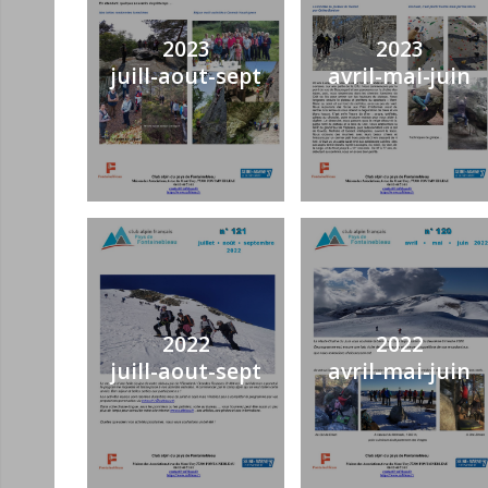
2023
2023
juill-aout-sept
avril-mai-juin
2022
2022
juill-aout-sept
avril-mai-juin