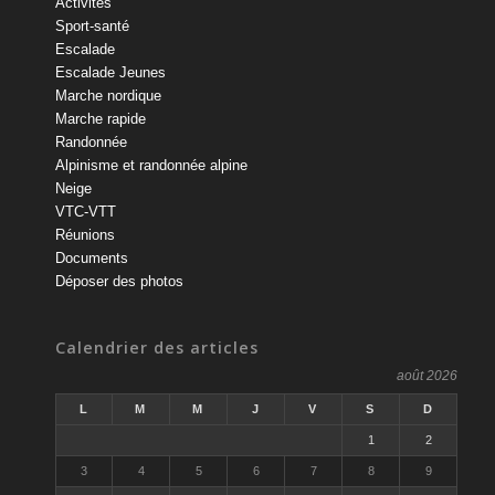
Activités
Sport-santé
Escalade
Escalade Jeunes
Marche nordique
Marche rapide
Randonnée
Alpinisme et randonnée alpine
Neige
VTC-VTT
Réunions
Documents
Déposer des photos
Calendrier des articles
août 2026
L
M
M
J
V
S
D
1
2
3
4
5
6
7
8
9