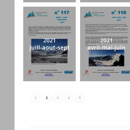
2021
2021
juill-aout-sept
avril-mai-juin
1
2
3
4
5