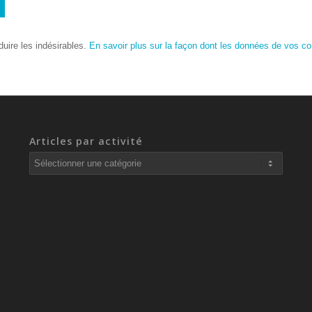
duire les indésirables.
En savoir plus sur la façon dont les données de vos c
Articles par activité
Articles
par
activité