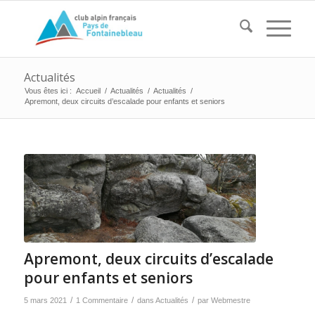
Actualités
Vous êtes ici :
Accueil
/
Actualités
/
Actualités
/
Apremont, deux circuits d’escalade pour enfants et seniors
Apremont, deux circuits d’escalade
pour enfants et seniors
/
/
/
5 mars 2021
1 Commentaire
dans
Actualités
par
Webmestre