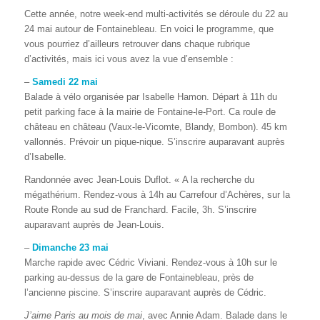
Cette année, notre week-end multi-activités se déroule du 22 au
24 mai autour de Fontainebleau. En voici le programme, que
vous pourriez d’ailleurs retrouver dans chaque rubrique
d’activités, mais ici vous avez la vue d’ensemble :
–
Samedi 22 mai
Balade à vélo organisée par Isabelle Hamon. Départ à 11h du
petit parking face à la mairie de Fontaine-le-Port. Ca roule de
château en château (Vaux-le-Vicomte, Blandy, Bombon). 45 km
vallonnés. Prévoir un pique-nique. S’inscrire auparavant auprès
d’Isabelle.
Randonnée avec Jean-Louis
Duflot. « A la recherche du
mégathérium. Rendez-vous à 14h au Carrefour d’Achères, sur la
Route Ronde au sud de Franchard. Facile, 3h. S’inscrire
auparavant auprès de Jean-Louis.
–
Dimanche 23 mai
Marche rapide avec Cédric Viviani. Rendez-vous à 10h sur le
parking au-dessus de la gare de Fontainebleau, près de
l’ancienne piscine. S’inscrire auparavant auprès de Cédric.
J’aime Paris au mois de mai
, avec Annie Adam. Balade dans le