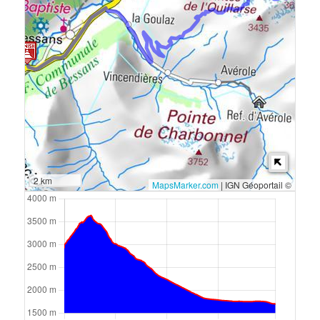
2 km
MapsMarker.com
|
IGN Géoportail ©