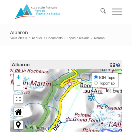
Albaron
Vous êtes ici :
Accueil
/
Documents
/
Topos escalade
/
Albaron
Albaron
+
IGN Topo
Topomap
−