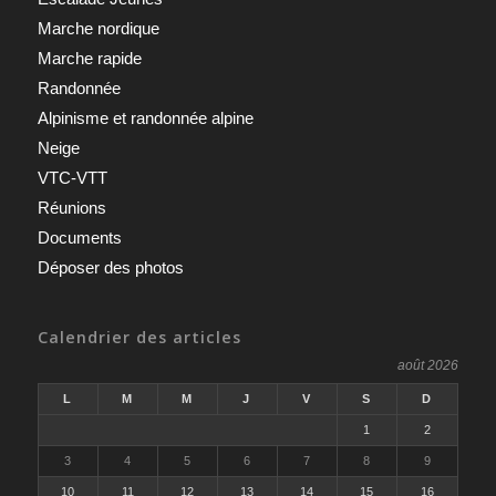
Marche nordique
Marche rapide
Randonnée
Alpinisme et randonnée alpine
Neige
VTC-VTT
Réunions
Documents
Déposer des photos
Calendrier des articles
août 2026
L
M
M
J
V
S
D
1
2
3
4
5
6
7
8
9
10
11
12
13
14
15
16