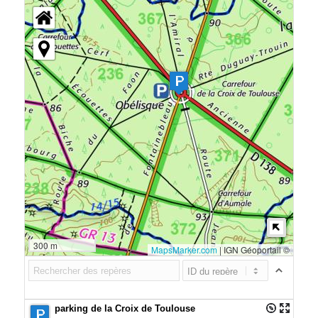
300 m
MapsMarker.com
|
IGN Géoportail ©
parking de la Croix de Toulouse