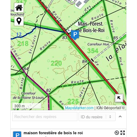
300 m
MapsMarker.com
|
IGN Géoportail ©
maison forestière de bois le roi