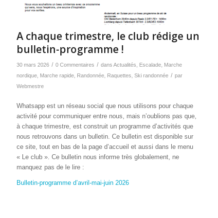
A chaque trimestre, le club rédige un
bulletin-programme !
/
/
30 mars 2026
0 Commentaires
dans
Actualités
,
Escalade
,
Marche
/
nordique
,
Marche rapide
,
Randonnée
,
Raquettes
,
Ski randonnée
par
Webmestre
Whatsapp est un réseau social que nous utilisons pour chaque
activité pour communiquer entre nous, mais n’oublions pas que,
à chaque trimestre, est construit un programme d’activités que
nous retrouvons dans un bulletin. Ce bulletin est disponible sur
ce site, tout en bas de la page d’accueil et aussi dans le menu
« Le club ». Ce bulletin nous informe très globalement, ne
manquez pas de le lire :
Bulletin-programme d’avril-mai-juin 2026