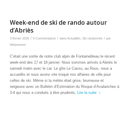
Week-end de ski de rando autour
d’Abriès
/
/
/
3 février 2026
0 Commentaires
dans
Actualités
,
Ski randonnée
par
Webmestre
C’était une sortie de notre club alpin de Fontainebleau le récent
week-end des 17 et 18 janvier. Nous sommes arrivés à Abriès le
samedi matin avec le car. Le gîte Le Cassu, au Roux, nous a
accueillis et nous avons vite troqué nos affaires de ville pour
celles de ski. Même si la météo était grise, brumeuse et
neigeuse avec un Bulletin d’Estimation du Risque d’Avalanches à
3-4 qui nous a conduits à être prudents,
Lire la suite