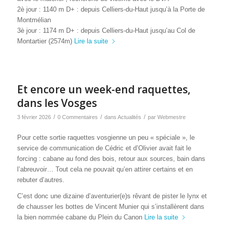
2è jour : 1140 m D+ : depuis Celliers-du-Haut jusqu’à la Porte de
Montmélian
3è jour : 1174 m D+ : depuis Celliers-du-Haut jusqu’au Col de
Montartier (2574m)
Lire la suite
Et encore un week-end raquettes,
dans les Vosges
/
/
/
3 février 2026
0 Commentaires
dans
Actualités
par
Webmestre
Pour cette sortie raquettes vosgienne un peu « spéciale », le
service de communication de Cédric et d’Olivier avait fait le
forcing : cabane au fond des bois, retour aux sources, bain dans
l’abreuvoir… Tout cela ne pouvait qu’en attirer certains et en
rebuter d’autres.
C’est donc une dizaine d’aventurier(e)s rêvant de pister le lynx et
de chausser les bottes de Vincent Munier qui s’installèrent dans
la bien nommée cabane du Plein du Canon
Lire la suite