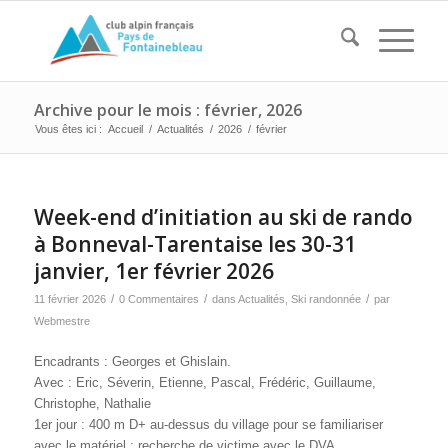
Archive pour le mois : février, 2026
Vous êtes ici :
Accueil
/
Actualités
/
2026
/
février
Week-end d’initiation au ski de rando
à Bonneval-Tarentaise les 30-31
janvier, 1er février 2026
/
/
/
11 février 2026
0 Commentaires
dans
Actualités
,
Ski randonnée
par
Webmestre
Encadrants : Georges et Ghislain.
Avec : Eric, Séverin, Etienne, Pascal, Frédéric, Guillaume,
Christophe, Nathalie
1er jour : 400 m D+ au-dessus du village pour se familiariser
avec le matériel ; recherche de victime avec le DVA