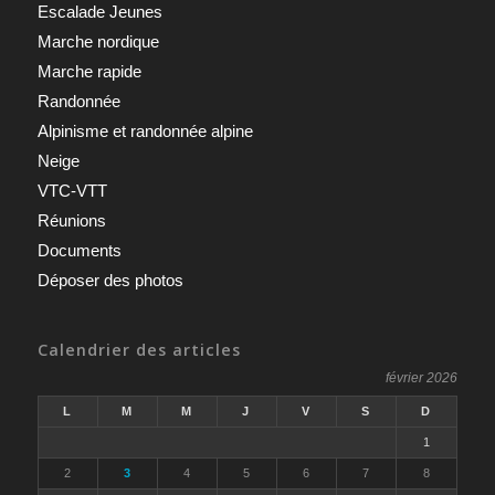
Escalade Jeunes
Marche nordique
Marche rapide
Randonnée
Alpinisme et randonnée alpine
Neige
VTC-VTT
Réunions
Documents
Déposer des photos
Calendrier des articles
février 2026
L
M
M
J
V
S
D
1
2
3
4
5
6
7
8