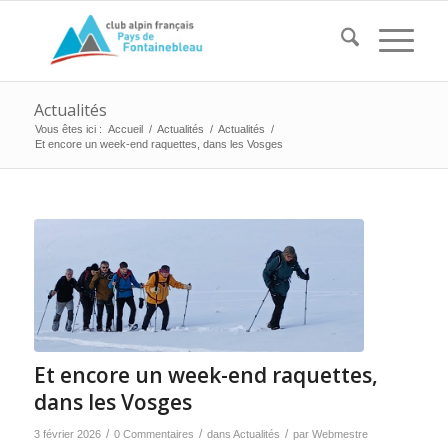
Actualités
Vous êtes ici :
Accueil
/
Actualités
/
Actualités
/
Et encore un week-end raquettes, dans les Vosges
Et encore un week-end raquettes,
dans les Vosges
/
/
/
3 février 2026
0 Commentaires
dans
Actualités
par
Webmestre