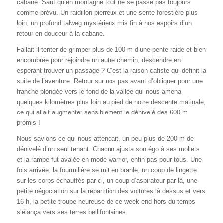
cabane. Sauf qu’en montagne tout ne se passe pas toujours
comme prévu. Un raidillon pierreux et une sente forestière plus
loin, un profond talweg mystérieux mis fin à nos espoirs d’un
retour en douceur à la cabane.
Fallait-il tenter de grimper plus de 100 m d’une pente raide et bien
encombrée pour rejoindre un autre chemin, descendre en
espérant trouver un passage ? C’est la raison cafiste qui définit la
suite de l’aventure. Retour sur nos pas avant d’obliquer pour une
franche plongée vers le fond de la vallée qui nous amena
quelques kilomètres plus loin au pied de notre descente matinale,
ce qui allait augmenter sensiblement le dénivelé des 600 m
promis !
Nous savions ce qui nous attendait, un peu plus de 200 m de
dénivelé d’un seul tenant. Chacun ajusta son égo à ses mollets
et la rampe fut avalée en mode warrior, enfin pas pour tous. Une
fois arrivée, la fourmilière se mit en branle, un coup de lingette
sur les corps échauffés par ci, un coup d’aspirateur par là, une
petite négociation sur la répartition des voitures là dessus et vers
16 h, la petite troupe heureuse de ce week-end hors du temps
s’élança vers ses terres bellifontaines.