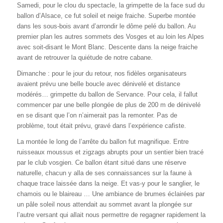
Samedi, pour le clou du spectacle, la grimpette de la face sud du
ballon d’Alsace, ce fut soleil et neige fraiche. Superbe montée
dans les sous-bois avant d’arrondir le dôme pelé du ballon. Au
premier plan les autres sommets des Vosges et au loin les Alpes
avec soit-disant le Mont Blanc. Descente dans la neige fraiche
avant de retrouver la quiétude de notre cabane.
Dimanche : pour le jour du retour, nos fidèles organisateurs
avaient prévu une belle boucle avec dénivelé et distance
modérés… grimpette du ballon de Servance. Pour cela, il fallut
commencer par une belle plongée de plus de 200 m de dénivelé
en se disant que l’on n’aimerait pas la remonter. Pas de
problème, tout était prévu, gravé dans l’expérience cafiste.
La montée le long de l’arrête du ballon fut magnifique. Entre
ruisseaux moussus et zigzags abrupts pour un sentier bien tracé
par le club vosgien. Ce ballon étant situé dans une réserve
naturelle, chacun y alla de ses connaissances sur la faune à
chaque trace laissée dans la neige. Et vas-y pour le sanglier, le
chamois ou le blaireau … Une ambiance de brumes éclairées par
un pâle soleil nous attendait au sommet avant la plongée sur
l’autre versant qui allait nous permettre de regagner rapidement la