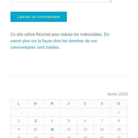
Ce site utilise Akismet pour réduire les indésirables.
En
savoir plus sur la façon dont les données de vos
commentaires sont traitées
.
février 2026
L
M
M
J
V
S
D
1
2
3
4
5
6
7
8
9
10
11
12
13
14
15
16
17
18
19
20
21
22