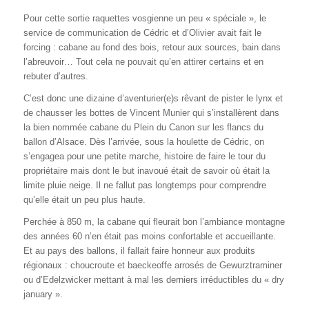
Pour cette sortie raquettes vosgienne un peu « spéciale », le
service de communication de Cédric et d’Olivier avait fait le
forcing : cabane au fond des bois, retour aux sources, bain dans
l’abreuvoir… Tout cela ne pouvait qu’en attirer certains et en
rebuter d’autres.
C’est donc une dizaine d’aventurier(e)s rêvant de pister le lynx et
de chausser les bottes de Vincent Munier qui s’installèrent dans
la bien nommée cabane du Plein du Canon
sur les flancs du
ballon d’Alsace. Dès l’arrivée, sous la houlette de Cédric, on
s’engagea pour une petite marche, histoire de faire le tour du
propriétaire mais dont le but inavoué était de savoir où était la
limite pluie neige. Il ne fallut pas longtemps pour comprendre
qu’elle était un peu plus haute.
Perchée à 850 m, la cabane qui fleurait bon l’ambiance montagne
des années 60 n’en était pas moins confortable et accueillante.
Et au pays des ballons, il fallait faire honneur aux produits
régionaux : choucroute et baeckeoffe arrosés de Gewurztraminer
ou d’Edelzwicker mettant à mal les derniers irréductibles du « dry
january ».