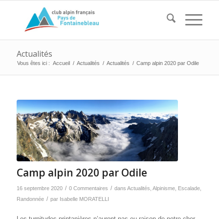
Actualités
Vous êtes ici :
Accueil
/
Actualités
/
Actualités
/
Camp alpin 2020 par Odile
Camp alpin 2020 par Odile
/
/
16 septembre 2020
0 Commentaires
dans
Actualités
,
Alpinisme
,
Escalade
,
/
Randonnée
par
Isabelle MORATELLI
Les turpitudes printanières n’auront pas eu raison de notre cher