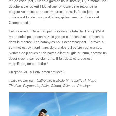
refuge est super, Olivier le gardien nous installe, il y a même une
douche à ciel ouvert ! Du refuge, on observe le retour de la
bergère Valentine et de ses moutons, c’est la fin du jour. La
cuisine est locale : soupe d’orties, gâteau aux framboises et
Génépi offert !
Enfin samedi ! Départ au petit jour vers la tête de l’Estrop (2961
m), le soleil pointe son nez, le groupe est silencieux, concentré
dans la montée. Les bombyles nous accompagnent. L’arrivée au
sommet est extraordinaire, de grandes dalles bien adhérentes,
piquées de plaques et de pavés allant du gris au brun, comme un
décor créé là par les éléments. Il fait doux et la vue est
magnifique, on en profite !
Un grand MERCI aux organisatrices !
Texte inspiré par : Catherine, Isabelle M, Isabelle H, Marie-
Thérèse, Raymonde, Alain, Gérard, Gilles et Véronique