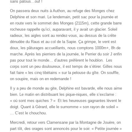
sans patous…ouf !
On passera deux nuits à Authon, au refuge des Monges chez
Delphine et son mari. Le lendemain, petit sac pour la journée et
en route vers le sommet des Monges (2115m), cette grande barre
rocheuse rappelle qu’ici, auparavant, il y avait un glacier. Soleil
radieux, les aigles sont au rendez-vous, au dessus de la crête
dénudée du Raus et au col de la Sapie. Ça grimpe, le vent est
doux, les pâturages accueillants, nous comptons 1000m+, 8h de
marche. Après les pierriers de la journée, le Perrier du soir J enfin
pas pour tout le monde… d’autres préfèrent le houblon. Les
corps sont un peu douloureux, il est temps de s’étirer. Gilles nous
fait faire « les cinq tibétains » sur la pelouse du gîte. On souffle,
on soupire, mais on en redemande !
Il y a peu de monde au gite, Delphine est bavarde, elle nous aime
bien. Le matin en distribuant les pique-niques, elle s’exclame :
« où sont mes quiches ? » Et les heureuses gagnantes lèvent le
doigt. Quant à Gérard, elle le surnomme « son rayon de soleil »
… C’est le chouchou.
Mercredi, retour vers Clamensane par la Montagne de Jouère, on
part tôt, des orages sont annoncés pour le soir. « Petite journée »