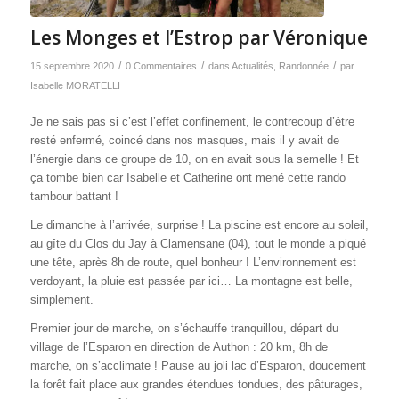
Les Monges et l’Estrop par Véronique
/
/
/
15 septembre 2020
0 Commentaires
dans
Actualités
,
Randonnée
par
Isabelle MORATELLI
Je ne sais pas si c’est l’effet confinement, le contrecoup d’être
resté enfermé, coincé dans nos masques, mais il y avait de
l’énergie dans ce groupe de 10, on en avait sous la semelle ! Et
ça tombe bien car Isabelle et Catherine ont mené cette rando
tambour battant !
Le dimanche à l’arrivée, surprise ! La piscine est encore au soleil,
au gîte du Clos du Jay à Clamensane (04), tout le monde a piqué
une tête, après 8h de route, quel bonheur ! L’environnement est
verdoyant, la pluie est passée par ici… La montagne est
belle,
simplement.
Premier jour de marche, on s’échauffe tranquillou, départ du
village de l’Esparon en direction de Authon : 20 km, 8h de
marche, on s’acclimate ! Pause au joli lac d’Esparon, doucement
la forêt fait place aux grandes étendues tondues, des pâturages,