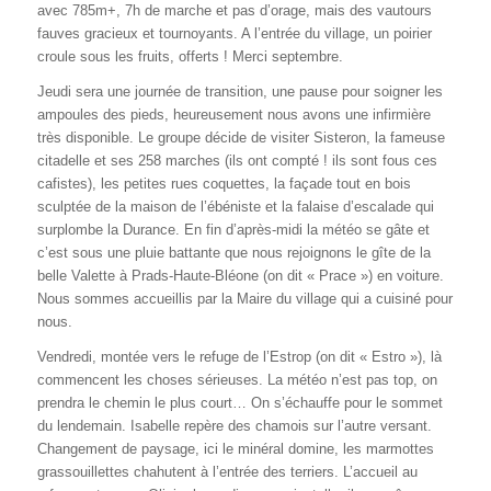
avec 785m+, 7h de marche et pas d’orage, mais des vautours
fauves gracieux et tournoyants. A l’entrée du village, un poirier
croule sous les fruits, offerts ! Merci septembre.
Jeudi sera une journée de transition, une pause pour soigner les
ampoules des pieds, heureusement nous avons une infirmière
très disponible. Le groupe décide de visiter Sisteron, la fameuse
citadelle et ses 258 marches (ils ont compté ! ils sont fous ces
cafistes), les petites rues coquettes, la façade tout en bois
sculptée de la maison de l’ébéniste et la falaise d’escalade qui
surplombe la Durance. En fin d’après-midi la météo se gâte et
c’est sous une pluie battante que nous rejoignons le gîte de la
belle Valette à Prads-Haute-Bléone (on dit « Prace ») en voiture.
Nous sommes accueillis par la Maire du village qui a cuisiné pour
nous.
Vendredi, montée vers le refuge de l’Estrop (on dit « Estro »), là
commencent les choses sérieuses. La météo n’est pas top, on
prendra le chemin le plus court… On s’échauffe pour le sommet
du lendemain. Isabelle repère des chamois sur l’autre versant.
Changement de paysage, ici le minéral domine, les marmottes
grassouillettes chahutent à l’entrée des terriers. L’accueil au