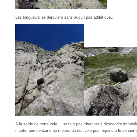
Les longueurs se déroulent sans aucun pas athlétique…
A la sortie de cette voie, il ne faut pas chercher à descendre immédia
monter une centaine de mètres de dénivelé pour rejoindre le sentier 