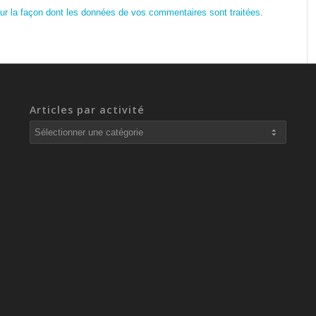
sur la façon dont les données de vos commentaires sont traitées
.
Articles par activité
Articles
par
activité