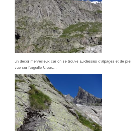
un décor merveilleux car on se trouve au-dessus d’alpages et de pî
vue sur l’aiguille Croux…