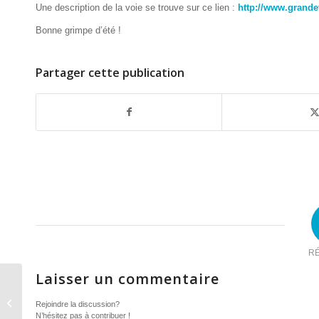
Une description de la voie se trouve sur ce lien :
http://www.grande
Bonne grimpe d’été !
Partager cette publication
R
Laisser un commentaire
Une marche et une
course de 7 km pour
Rejoindre la discussion?
N’hésitez pas à contribuer !
l’ASABEPI