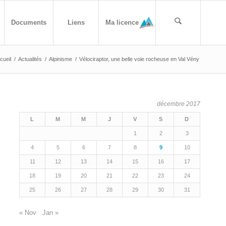
Documents
Liens
Ma licence
cueil
/
Actualités
/
Alpinisme
/
Vélociraptor, une belle voie rocheuse en Val Vény
décembre 2017
L
M
M
J
V
S
D
1
2
3
4
5
6
7
8
9
10
11
12
13
14
15
16
17
18
19
20
21
22
23
24
25
26
27
28
29
30
31
« Nov
Jan »