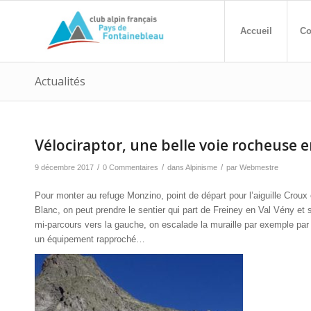
Accueil
Co
Actualités
Vélociraptor, une belle voie rocheuse e
/
/
/
9 décembre 2017
0 Commentaires
dans
Alpinisme
par
Webmestre
Pour monter au refuge Monzino, point de départ pour l’aiguille Croux
Blanc, on peut prendre le sentier qui part de Freiney en Val Vény et s
mi-parcours vers la gauche, on escalade la muraille par exemple par la
un équipement rapproché…