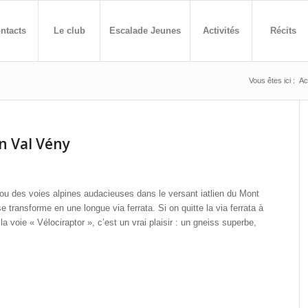
ntacts
Le club
Escalade Jeunes
Activités
Récits
Vous êtes ici :
Ac
n Val Vény
 ou des voies alpines audacieuses dans le versant iatlien du Mont
e transforme en une longue via ferrata. Si on quitte la via ferrata à
 voie « Vélociraptor », c’est un vrai plaisir : un gneiss superbe,