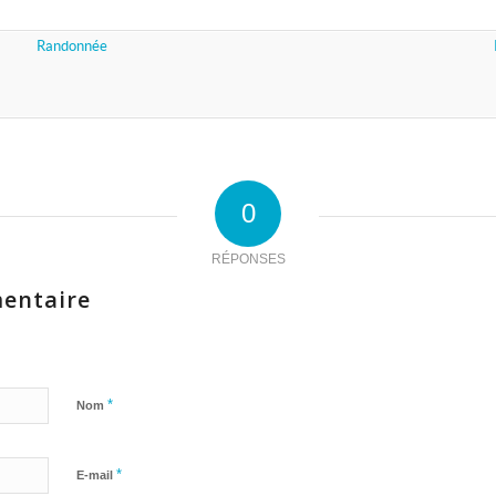
Randonnée
0
RÉPONSES
entaire
*
Nom
*
E-mail