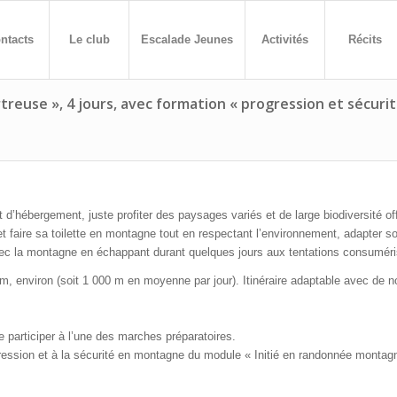
ntacts
Le club
Escalade Jeunes
Activités
Récits
reuse », 4 jours, avec formation « progression et sécur
 d’hébergement, juste profiter des paysages variés et de large biodiversité o
r et faire sa toilette en montagne tout en respectant l’environnement, adapter s
 la montagne en échappant durant quelques jours aux tentations consuméri
m, environ (soit 1 000 m en moyenne par jour). Itinéraire adaptable avec de n
e participer à l’une des marches préparatoires.
gression et à la sécurité en montagne du module « Initié en randonnée montag