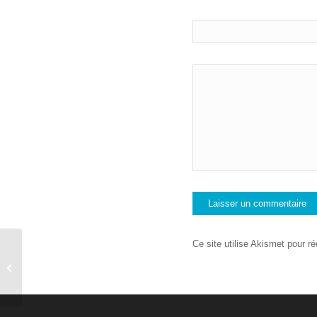
Ce site utilise Akismet pour ré
Formation et préparation des
randonnées « La traversée de la
Chartreuse...