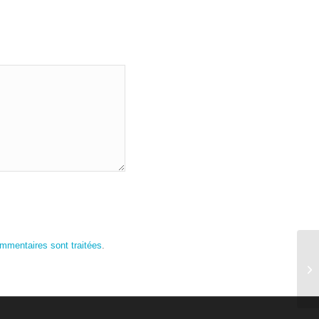
ommentaires sont traitées
.
Ma
mo
« 