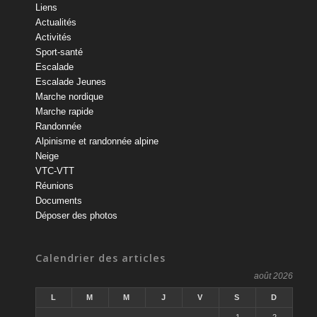
Liens
Actualités
Activités
Sport-santé
Escalade
Escalade Jeunes
Marche nordique
Marche rapide
Randonnée
Alpinisme et randonnée alpine
Neige
VTC-VTT
Réunions
Documents
Déposer des photos
Calendrier des articles
août 2026
L
M
M
J
V
S
D