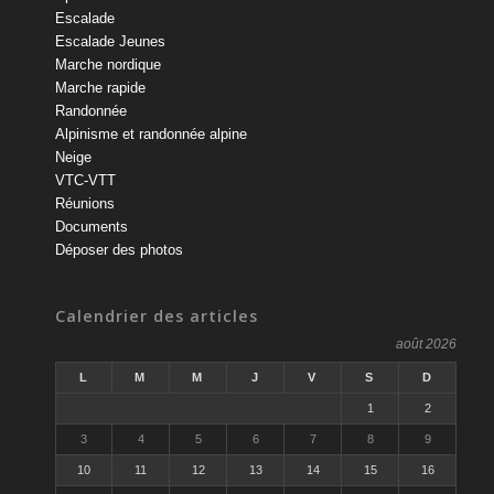
Escalade
Escalade Jeunes
Marche nordique
Marche rapide
Randonnée
Alpinisme et randonnée alpine
Neige
VTC-VTT
Réunions
Documents
Déposer des photos
Calendrier des articles
août 2026
L
M
M
J
V
S
D
1
2
3
4
5
6
7
8
9
10
11
12
13
14
15
16