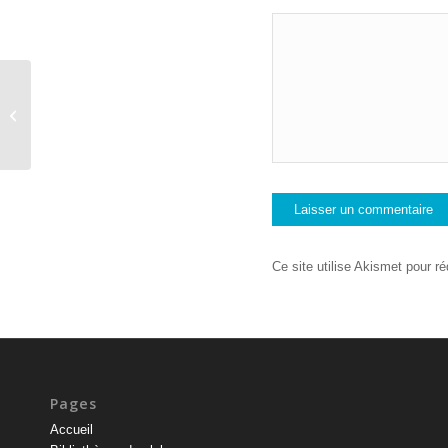
Bivouac caché du point 122, facile à
moyen (avec 5 des 25 bosses), 3h,
rendez-vous...
Ce site utilise Akismet pour ré
Pages
Accueil