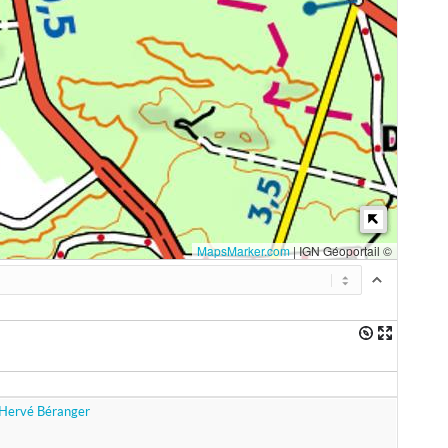
MapsMarker.com
|
IGN Géoportail ©
Hervé Béranger