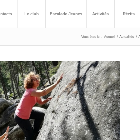
ntacts
Le club
Escalade Jeunes
Activités
Récits
Vous êtes ici :
Accueil
/
Actualités
/
A