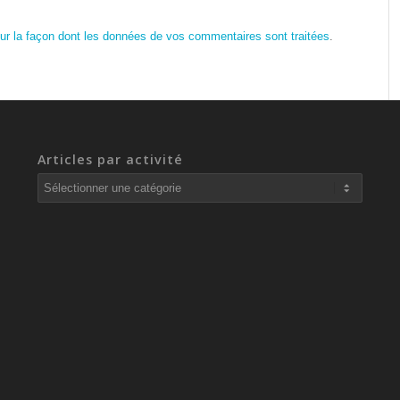
sur la façon dont les données de vos commentaires sont traitées
.
Articles par activité
Articles
par
activité