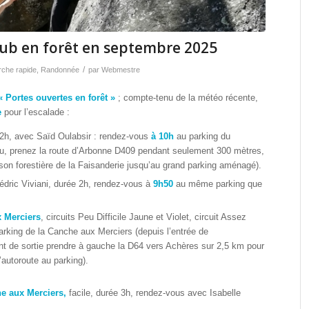
club en forêt en septembre 2025
/
che rapide
,
Randonnée
par
Webmestre
« Portes ouvertes en forêt »
; compte-tenu de la météo récente,
e
pour l’escalade :
 2h, avec Saïd Oulabsir : rendez-vous
à 10h
au parking du
eau, prenez la route d’Arbonne D409 pendant seulement 300 mètres,
ison forestière de la Faisanderie jusqu’au grand parking aménagé).
édric Viviani, durée 2h, rendez-vous à
9h50
au même parking que
x Merciers
, circuits Peu Difficile Jaune et Violet, circuit Assez
arking de la Canche aux Merciers (depuis l’entrée de
nt de sortie prendre à gauche la D64 vers Achères sur 2,5 km pour
autoroute au parking).
he aux Merciers,
facile, durée 3h, rendez-vous avec Isabelle