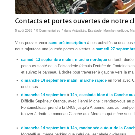
Contacts et portes ouvertes de notre 
/
/
5 août 2025
0 Commentaires
dans
Actualités
,
Escalade
,
Marche nordique
,
Mar
Vous pouvez venir
sans pré-inscription
à nos activités ci-dessous
nous rajoutons une journée portes ouvertes le
samedi 27 septembr
samedi 13 septembre matin
,
marche nordique
en forêt, durée
parcours santé de la Faisanderie (depuis l’entrée de Fontainebl
et suivez le panneau à droite pour traverser à gauche vers la ma
dimanche 14 septembre matin
,
marche rapide
en forêt avec C
ci-dessus.
dimanche 14 septembre
à
14h
,
escalade bloc à la Canche au
Difficile Supérieur Orange, avec Hervé Michel : rendez-vous au p
Fontainebleau, prendre la D409 jusqu’à Arbonne, puis au rond-poi
trouver à droite le panneau Canche aux Merciers qui mène sous l’
dimanche 14 septembre à 14h, randonnée autour de la Canc
Moratelli au même parking que celui de l’escalade ci-dessus.