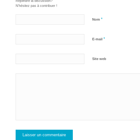
Rejoindre la discussion?
N’hésitez pas à contribuer !
*
Nom
*
E-mail
Site web