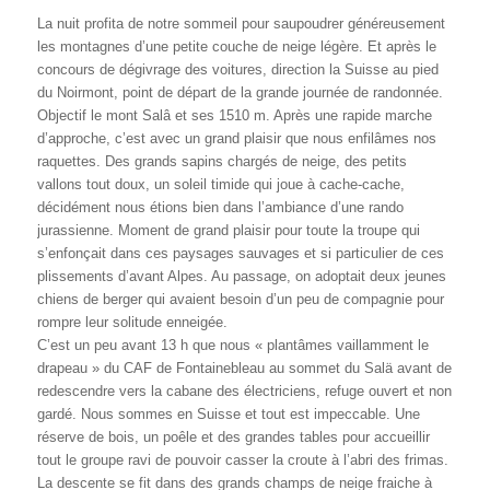
La nuit profita de notre sommeil pour saupoudrer généreusement
les montagnes d’une petite couche de neige légère. Et après le
concours de dégivrage des voitures, direction la Suisse au pied
du Noirmont, point de départ de la grande journée de randonnée.
Objectif le mont Salâ et ses 1510 m. Après une rapide marche
d’approche, c’est avec un grand plaisir que nous enfilâmes nos
raquettes. Des grands sapins chargés de neige, des petits
vallons tout doux, un soleil timide qui joue à cache-cache,
décidément nous étions bien dans l’ambiance d’une rando
jurassienne. Moment de grand plaisir pour toute la troupe qui
s’enfonçait dans ces paysages sauvages et si particulier de ces
plissements d’avant Alpes. Au passage, on adoptait deux jeunes
chiens de berger qui avaient besoin d’un peu de compagnie pour
rompre leur solitude enneigée.
C’est un peu avant 13 h que nous « plantâmes vaillamment le
drapeau » du CAF de Fontainebleau au sommet du Salä avant de
redescendre vers la cabane des électriciens, refuge ouvert et non
gardé. Nous sommes en Suisse et tout est impeccable. Une
réserve de bois, un poêle et des grandes tables pour accueillir
tout le groupe ravi de pouvoir casser la croute à l’abri des frimas.
La descente se fit dans des grands champs de neige fraiche à