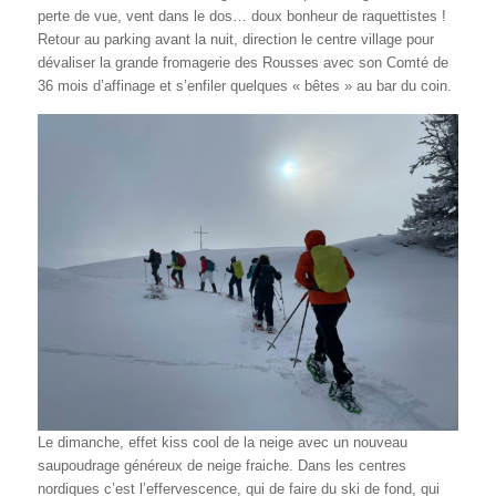
perte de vue, vent dans le dos… doux bonheur de raquettistes !
Retour au parking avant la nuit, direction le centre village pour
dévaliser la grande fromagerie des Rousses avec son Comté de
36 mois d’affinage et s’enfiler quelques « bêtes » au bar du coin.
Le dimanche, effet kiss cool de la neige avec un nouveau
saupoudrage généreux de neige fraiche. Dans les centres
nordiques c’est l’effervescence, qui de faire du ski de fond, qui