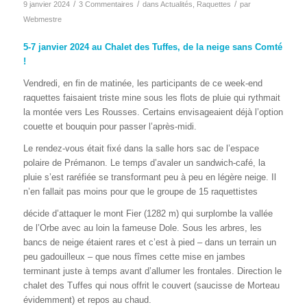
/
/
/
9 janvier 2024
3 Commentaires
dans
Actualités
,
Raquettes
par
Webmestre
5-7 janvier 2024 au Chalet des Tuffes, de la neige sans Comté
!
Vendredi, en fin de matinée, les participants de ce week-end
raquettes faisaient triste mine sous les flots de pluie qui rythmait
la montée vers Les Rousses. Certains envisageaient déjà l’option
couette et bouquin pour passer l’après-midi.
Le rendez-vous était fixé dans la salle hors sac de l’espace
polaire de Prémanon. Le temps d’avaler un sandwich-café, la
pluie s’est raréfiée se transformant peu à peu en légère neige. Il
n’en fallait pas moins pour que le groupe de 15 raquettistes
décide d’attaquer le mont Fier (1282 m) qui surplombe la vallée
de l’Orbe avec au loin la fameuse Dole. Sous les arbres, les
bancs de neige étaient rares et c’est à pied – dans un terrain un
peu gadouilleux – que nous fîmes cette mise en jambes
terminant juste à temps avant d’allumer les frontales. Direction le
chalet des Tuffes qui nous offrit le couvert (saucisse de Morteau
évidemment) et repos au chaud.