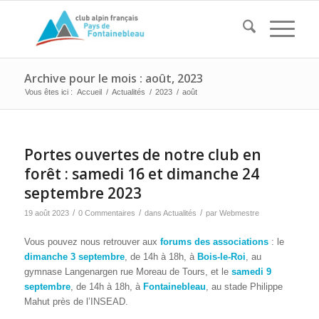
Archive pour le mois : août, 2023
Vous êtes ici :
Accueil
/
Actualités
/
2023
/
août
Portes ouvertes de notre club en
forêt : samedi 16 et dimanche 24
septembre 2023
/
/
/
19 août 2023
0 Commentaires
dans
Actualités
par
Webmestre
Vous pouvez nous retrouver aux
forums des associations
: le
dimanche 3 septembre
, de 14h à 18h, à
Bois-le-Roi
, au
gymnase Langenargen rue Moreau de Tours, et le
samedi 9
septembre
, de 14h à 18h, à
Fontainebleau
, au stade Philippe
Mahut près de l’INSEAD.