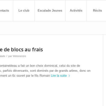
ntacts
Le club
Escalade Jeunes
Activités
Récits
e de blocs au frais
/
lade
par
Webmestre
ntainebleau a fait un bon choix dominical, celui du site de
cs, parfois déversants, sont dominés par de grands arbres, donc on
amment un 6c ouvert par le fils Romain
Lire la suite