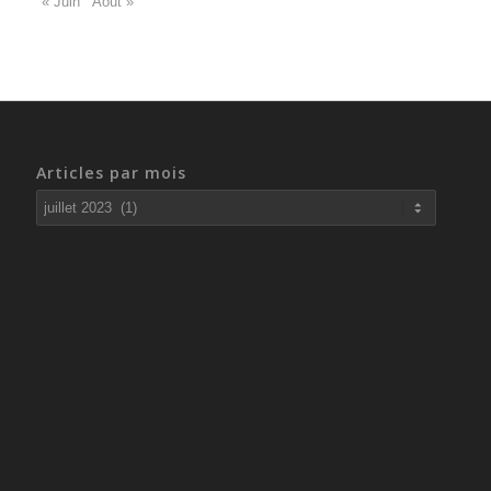
« Juin
Août »
Articles par mois