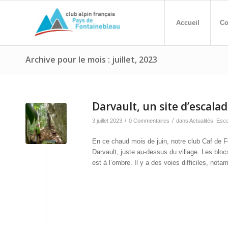
Accueil
Co
Archive pour le mois : juillet, 2023
Darvault, un site d’escalad
/
/
3 juillet 2023
0 Commentaires
dans
Actualités
,
Esca
En ce chaud mois de juin, notre club Caf de Fo
Darvault, juste au-dessus du village. Les blo
est à l’ombre. Il y a des voies difficiles, not