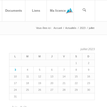
Documents
Liens
Ma licence
Vous êtes ici :
Accueil
/
Actualités
/
2023
/
juillet
juillet 2023
L
M
M
J
V
S
D
1
2
3
4
5
6
7
8
9
10
11
12
13
14
15
16
17
18
19
20
21
22
23
24
25
26
27
28
29
30
31