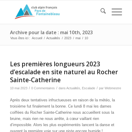
Archive pour la date : mai 10th, 2023
Vous êtes ici :
Accueil
/
Actualités
/
2023
/
mai
/
10
Les premières longueurs 2023
d’escalade en site naturel au Rocher
Sainte-Catherine
/
/
/
10 mai 2023
0 Commentaires
dans
Actualités
,
Escalade
par
Webmestre
Après deux tentatives infructueuses en raison de la météo, la
troisième fut finalement la bonne. Ce lundi 8 mai les dames
coiffées du Rocher Sainte-Catherine nous accueillent sous la
bruine, mais rien ne nous arrête, à cœur vaillant rien
d’impossible. Alors les plus expérimentés lancent la danse et
ouvrent la première voie sur une piste encore humide !