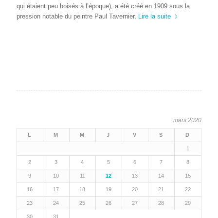
qui étaient peu boisés à l’époque), a été créé en 1909 sous la
pression notable du peintre Paul Tavernier,
Lire la suite
mars 2020
L
M
M
J
V
S
D
1
2
3
4
5
6
7
8
9
10
11
12
13
14
15
16
17
18
19
20
21
22
23
24
25
26
27
28
29
30
31