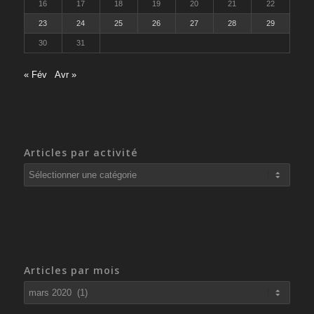
16
17
18
19
20
21
22
23
24
25
26
27
28
29
30
31
« Fév
Avr »
Articles par activité
Articles
par
activité
Articles par mois