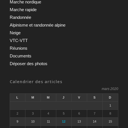
Marche nordique
Marche rapide
Randonnée
Alpinisme et randonnée alpine
Neige
VTC-VTT
Réunions
Documents
Déposer des photos
Calendrier des articles
mars 2020
L
M
M
J
V
S
D
1
2
3
4
5
6
7
8
9
10
11
12
13
14
15